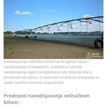
Navodnjavanje veštačkom kišom se drugačije naziva i
navodnjavanje orošavanjem. U pitanju je tehnika
navodnjavanja kojom se biljkama pruža imitacija kiše u
prirodnom okruženju. U zavisnosti od kulture orošavanje se
izvodi različitim vrstama rasprskivača.
Prednosti navodnjavanja veštačkom
kišom: