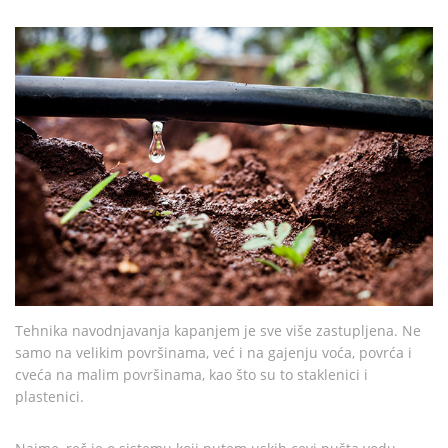
Tehnika navodnjavanja kapanjem je sve više zastupljena. Ne
samo na velikim površinama, već i na gajenju voća, povrća i
cveća na malim površinama, kao što su to staklenici i
plastenici.