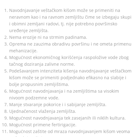
Navodnjavanje veštačkom kišom može se primeniti na
neravnom kao i na ravnom zemljištu čime se izbegaju skupi
i obimni zemljani radovi, tj. nije potrebno površinsko
uređenje zemljišta.
Nema erozije ni na strmim padinama.
Oprema ne zauzima obradivu površinu i ne ometa primenu
mehanizacije.
Mogućnost ekonomičnog korišćenja raspoložive vode zbog
tačnog doziranja zalivne norme.
Podešavanjem intenziteta kišenja navodnjavanje veštačkom
kišom može se primeniti podjednako efikasno na slabije i
bolje propusnim zemljištima.
Mogućnost navodnjavanja i na zemljištima sa visokim
nivoom podzemne vode.
Manje stvaranje pokorice i i sabijanje zemljišta.
Ujednačenost vlaženja zemljišta.
Mogućnost navodnjavanja tek zasejanih ili niklih kultura.
Mogućnost primene fertirigacije.
Mogućnost zaštite od mraza navodnjavanjem kišom veoma