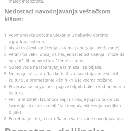
malog intenziteta.
Nedostaci navodnjavanja veštačkom
kišom:
Veoma visoka početna ulaganja u nabavku opreme i
izgradnju sistema.
Visoki troškovi korišćenja sistema ( energija , održavanje).
Vetar ima veliki uticaj na neujednačenost kišenja i može da
ograniči ili omogući korišćenje sistema.
Gubici vode na isparavanje iz mlaza i sa biljaka.
Ne mogu se svi uređaji koristiti za navodnjavanje visokih
kultura , a premeštanje kišnih krila je veoma otežano.
Povećava se mogućnost pojave biljnih bolesti kod pojedinih
kultura.
Veći intenzitet i krupnoća kapi uzrokuje pojavu pokorice,
kvarenja strukture zemljišta i moguća oštećenja osetljivih
biljaka.
Potrebna je i briga o uređajima van sezone navodnjavanja.