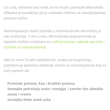
Uz suše, odnosno bez vode, se ne može zasnovati ekonomski
efikasna proizvodnja, pa je nabavka sistema za navodnjavanje
postala nužna.
Navodnjavanje malih poseda u individualnom vlasništvu je
sve izraženije. S tim u vezi, Ministarstvo poljoprivrede je
najavilo dodelu sredstava za
sufinansiranje nabavki opreme i
sistema za navodnjavanje.
Iako će ovim činom nabavka biti znatno pristupačnija,
potrebno je pametno odabrati sistem za navodnjavanje koji će
vam pomoći da:
Povećate prinose, kao i kvalitet prinosa
Smanjite potrošnju vode i energije, i samim tim uštedite
novac i vreme
Smanjite štete usled suša