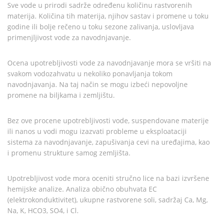
Sve vode u prirodi sadrže određenu količinu rastvorenih
materija. Količina tih materija, njihov sastav i promene u toku
godine ili bolje rečeno u toku sezone zalivanja, uslovljava
primenjljivost vode za navodnjavanje.
Ocena upotrebljivosti vode za navodnjavanje mora se vršiti na
svakom vodozahvatu u nekoliko ponavljanja tokom
navodnjavanja. Na taj način se mogu izbeći nepovoljne
promene na biljkama i zemljištu.
Bez ove procene upotrebljivosti vode, suspendovane materije
ili nanos u vodi mogu izazvati probleme u eksploataciji
sistema za navodnjavanje, zapušivanja cevi na uređajima, kao
i promenu strukture samog zemljišta.
Upotrebljivost vode mora oceniti stručno lice na bazi izvršene
hemijske analize. Analiza obično obuhvata EC
(elektrokonduktivitet), ukupne rastvorene soli, sadržaj Ca, Mg,
Na, K, HCO3, SO4, i Cl.