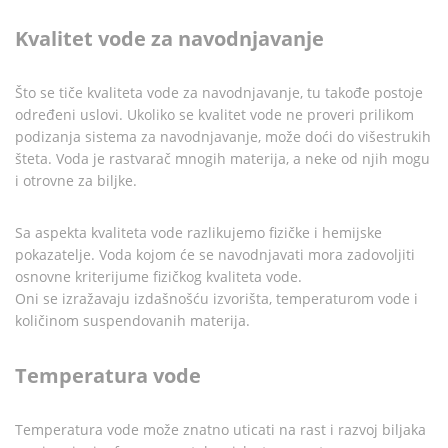
Kvalitet vode za navodnjavanje
Što se tiče kvaliteta vode za navodnjavanje, tu takođe postoje
određeni uslovi. Ukoliko se kvalitet vode ne proveri prilikom
podizanja sistema za navodnjavanje, može doći do višestrukih
šteta. Voda je rastvarač mnogih materija, a neke od njih mogu
i otrovne za biljke.
Sa aspekta kvaliteta vode razlikujemo fizičke i hemijske
pokazatelje. Voda kojom će se navodnjavati mora zadovoljiti
osnovne kriterijume fizičkog kvaliteta vode.
Oni se izražavaju izdašnošću izvorišta, temperaturom vode i
količinom suspendovanih materija.
Temperatura vode
Temperatura vode može znatno uticati na rast i razvoj biljaka