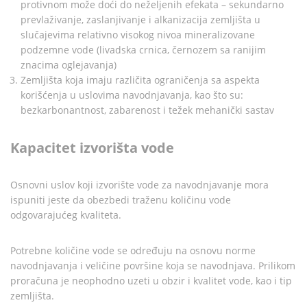
protivnom može doći do neželjenih efekata – sekundarno
prevlaživanje, zaslanjivanje i alkanizacija zemljišta u
slučajevima relativno visokog nivoa mineralizovane
podzemne vode (livadska crnica, černozem sa ranijim
znacima oglejavanja)
Zemljišta koja imaju različita ograničenja sa aspekta
korišćenja u uslovima navodnjavanja, kao što su:
bezkarbonantnost, zabarenost i težek mehanički sastav
Kapacitet izvorišta vode
Osnovni uslov koji izvorište vode za navodnjavanje mora
ispuniti jeste da obezbedi traženu količinu vode
odgovarajućeg kvaliteta.
Potrebne količine vode se određuju na osnovu norme
navodnjavanja i veličine površine koja se navodnjava. Prilikom
proračuna je neophodno uzeti u obzir i kvalitet vode, kao i tip
zemljišta.