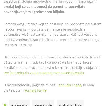
zasad uvek dobija neophodnu hranu i vodu, mi smo razvili
uređaj koji će vam pomoći da pametno upravljate
navodnjavanjem i prehranom biljaka.
Pomoću ovog uređaja koji se postavlja na već postojeći sistem
navodnjavanja, moći ćete da merite sve neophodne
parametre: vlažnost zemlje, temperaturu, vlažnost vazduha,
pH i EC vrednosti, kao i da dobijete precizne podatke iz polja u
realnom vremenu.
Ukoliko želite da povećate prinos uz istovremenu uštedu vode,
uštedite vreme i trud, kao i da povećate kvalitet prinosa,
predlažemo da pročitate tekst u kome smo detaljno objasnili
sve što treba da znate o pametnom navodnjavanju.
U međuvremenu, pogledajte našu
ponudu i cene
, ili nam
pišite putem
kontakt forme
.
analiza lista
analiza vode
analiza zemljišta