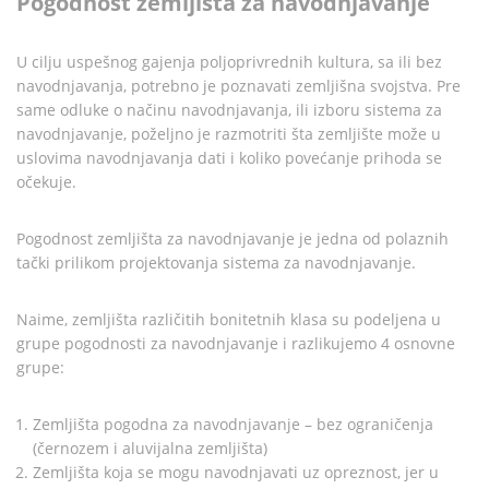
Pogodnost zemljišta za navodnjavanje
U cilju uspešnog gajenja poljoprivrednih kultura, sa ili bez
navodnjavanja, potrebno je poznavati zemljišna svojstva. Pre
same odluke o načinu navodnjavanja, ili izboru sistema za
navodnjavanje, poželjno je razmotriti šta zemljište može u
uslovima navodnjavanja dati i koliko povećanje prihoda se
očekuje.
Pogodnost zemljišta za navodnjavanje je jedna od polaznih
tački prilikom projektovanja sistema za navodnjavanje.
Naime, zemljišta različitih bonitetnih klasa su podeljena u
grupe pogodnosti za navodnjavanje i razlikujemo 4 osnovne
grupe:
Zemljišta pogodna za navodnjavanje – bez ograničenja
(černozem i aluvijalna zemljišta)
Zemljišta koja se mogu navodnjavati uz opreznost, jer u