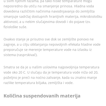
u svim njenim fazama, pa tako niske temparature mogu
neposredno da utiču na smanjenje prinosa. Hladna voda
dovedena različitim načinima navodnjavanja do zemljišta
smanjuje sadržaj dostupnih hranljivih materija, mikrobiološku
aktivnost, a u nekim slučajevima dovodi i do pojave tzv.
fiziološke suše.
Ovakvo stanje je prisutno sve dok se zemljište ponovo ne
zagreje, a u cilju otklanjanja nepovoljnih efekata hladne vode
preporučuje se merenje temperature vode na izlasku iz
sistema (rasprskivač).
Smatra se da je u našim uslovima najpovoljnija temperatura
vode oko 20 C. U slučaju da je temperatura vode niža od 20,
poželjno je preći na noćno zalivanje, kada su znatno manje
razlike temperatura biljaka, zemljišta i vode.
Količina suspendovanih materija