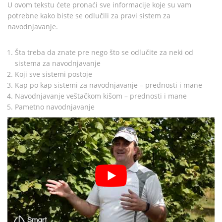
U ovom tekstu ćete pronaći sve informacije koje su vam
potrebne kako biste se odlučili za pravi sistem za
navodnjavanje.
Šta treba da znate pre nego što se odlučite za neki od
sistema za navodnjavanje
Koji sve sistemi postoje
Kap po kap sistemi za navodnjavanje – prednosti i mane
Navodnjavanje veštačkom kišom – prednosti i mane
Pametno navodnjavanje