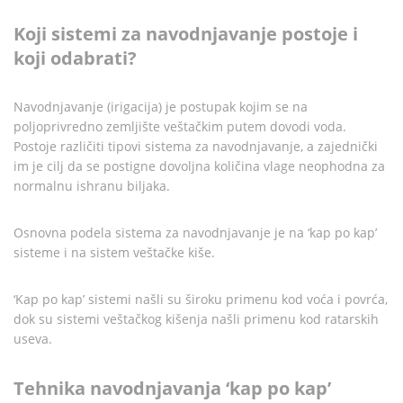
Koji sistemi za navodnjavanje postoje i
koji odabrati?
Navodnjavanje (irigacija) je postupak kojim se na
poljoprivredno zemljište veštačkim putem dovodi voda.
Postoje različiti tipovi sistema za navodnjavanje, a zajednički
im je cilj da se postigne dovoljna količina vlage neophodna za
normalnu ishranu biljaka.
Osnovna podela sistema za navodnjavanje je na ‘kap po kap’
sisteme i na sistem veštačke kiše.
‘Kap po kap’ sistemi našli su široku primenu kod voća i povrća,
dok su sistemi veštačkog kišenja našli primenu kod ratarskih
useva.
Tehnika navodnjavanja ‘kap po kap’