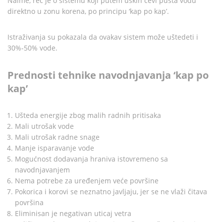
Naime, reč je o sistemu koji putem uskih cevi pušta vodu
direktno u zonu korena, po principu ‘kap po kap’.
Istraživanja su pokazala da ovakav sistem može uštedeti i
30%-50% vode.
Prednosti tehnike navodnjavanja ‘kap po
kap’
Ušteda energije zbog malih radnih pritisaka
Mali utrošak vode
Mali utrošak radne snage
Manje isparavanje vode
Mogućnost dodavanja hraniva istovremeno sa
navodnjavanjem
Nema potrebe za uređenjem veće površine
Pokorica i korovi se neznatno javljaju, jer se ne vlaži čitava
površina
Eliminisan je negativan uticaj vetra