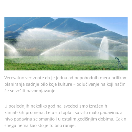
Verovatno već znate da je jedna od nepohodnih mera prilikom
planiranja sadnje bilo koje kulture – odlučivanje na koji način
će se vršiti navodnjavanje.
U poslednjih nekoliko godina, svedoci smo izraženih
klimatskih promena. Leta su topla i sa vrlo malo padavina, a
nivo padavina se smanjio i u ostalim godišnjim dobima. Čak ni
snega nema kao što je to bilo ranije.