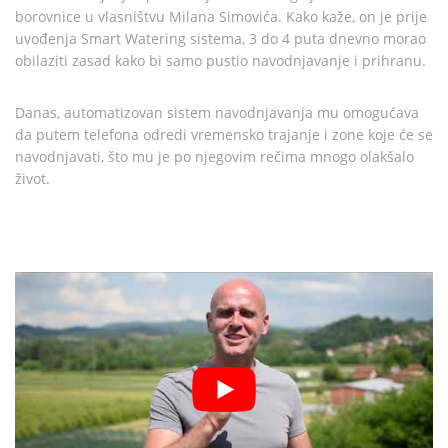
borovnice u vlasništvu Milana Simovića. Kako kaže, on je prije
uvođenja Smart Watering sistema, 3 do 4 puta dnevno morao
obilaziti zasad kako bi samo pustio navodnjavanje i prihranu.
Danas, automatizovan sistem navodnjavanja mu omogućava
da putem telefona odredi vremensko trajanje i zone koje će se
navodnjavati, što mu je po njegovim rečima mnogo olakšalo
život.