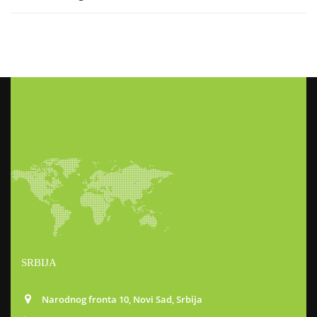
SRBIJA
Narodnog fronta 10, Novi Sad, Srbija