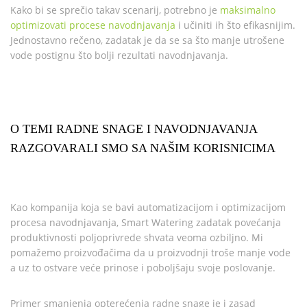
Kako bi se sprečio takav scenarij, potrebno je
maksimalno
optimizovati procese navodnjavanja
i učiniti ih što efikasnijim.
Jednostavno rečeno, zadatak je da se sa što manje utrošene
vode postignu što bolji rezultati navodnjavanja.
O TEMI RADNE SNAGE I NAVODNJAVANJA
RAZGOVARALI SMO SA NAŠIM KORISNICIMA
Kao kompanija koja se bavi automatizacijom i optimizacijom
procesa navodnjavanja, Smart Watering zadatak povećanja
produktivnosti poljoprivrede shvata veoma ozbiljno. Mi
pomažemo proizvođačima da u proizvodnji troše manje vode
a uz to ostvare veće prinose i poboljšaju svoje poslovanje.
Primer smanjenja opterećenja radne snage je i zasad