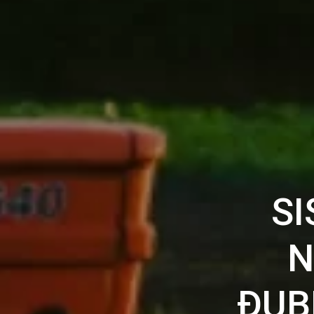
S
N
ĐUB