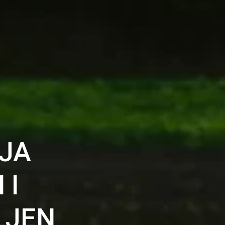
JA
 I
LJEN