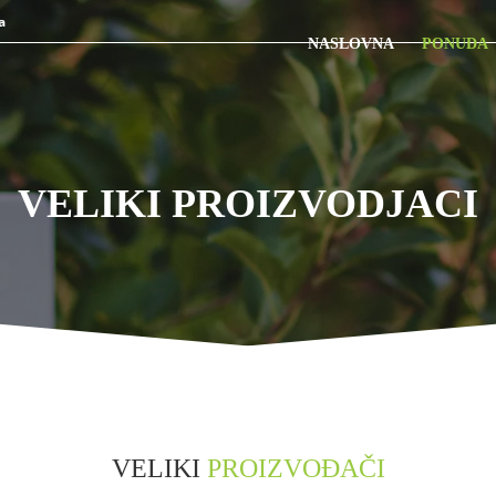
a
NASLOVNA
PONUDA
VELIKI PROIZVODJACI
VELIKI
PROIZVOĐAČI