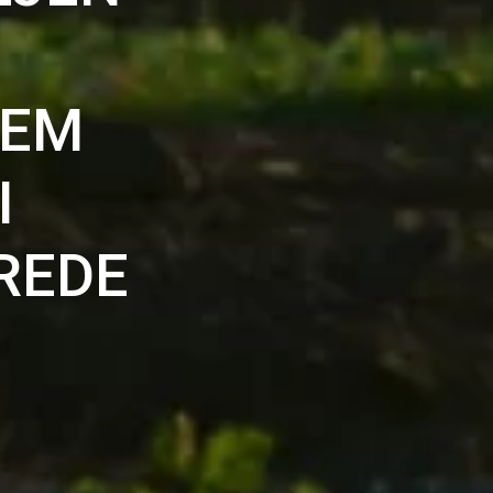
TEM
I
REDE