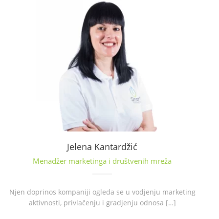
Jelena Kantardžić
Menadžer marketinga i društvenih mreža
Njen doprinos kompaniji ogleda se u vodjenju marketing
aktivnosti, privlačenju i gradjenju odnosa […]