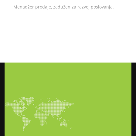
Menadžer prodaje, zadužen za razvoj poslovanja.