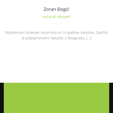
Zoran Đogić
voćarski ekspert
Diplomirani inženjer voćarstva sa 14 godina iskustva. Završio
je poljoprivredni fakultet u Beogradu, […]