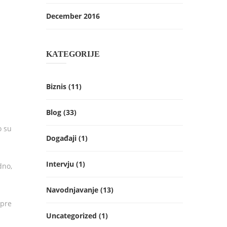
December 2016
m
KATEGORIJE
Biznis
(11)
Blog
(33)
o su
Događaji
(1)
Intervju
(1)
dno,
Navodnjavanje
(13)
 pre
Uncategorized
(1)