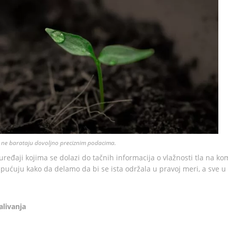
e ne barataju dovoljno preciznim podacima.
uređaji kojima se dolazi do tačnih informacija o vlažnosti tla na ko
pućuju kako da delamo da bi se ista održala u pravoj meri, a sve u 
alivanja