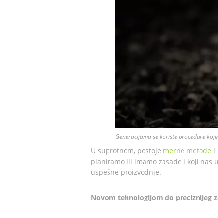
Generacijama se koriste procedure koj
U suprotnom, postoje
merne metode
i 
planiramo ili imamo zasade i koji nas u
uspešne proizvodnje.
Novom tehnologijom do preciznijeg z