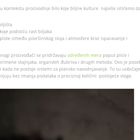
i u kontekstu proizvodnje bilo koje biljne kulture najviše ističemo d
ljišta
koje podstiču rast biljaka
lote između površinskog sloja i atmosfere kroz isparavanje i
mnogi proizvođači se pridržavaju
određenih mera
poput pliće i
 primene stajnjaka, organskih đubriva i drugih metoda. Ovo je pos
 i kada ne postoje sistemi za plansko navodnjavanje. To su uobičaj
juju bez imanja podataka o preciznoj količini postojeće vlage.