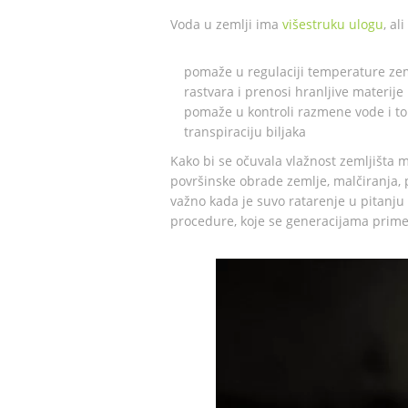
Voda u zemlji ima
višestruku ulogu
, al
pomaže u regulaciji temperature zem
rastvara i prenosi hranljive materije 
pomaže u kontroli razmene vode i top
transpiraciju biljaka
Kako bi se očuvala vlažnost zemljišta 
površinske obrade zemlje, malčiranja,
važno kada je suvo ratarenje u pitanju
procedure, koje se generacijama primen