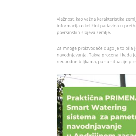
Vlažnost, kao važna karakteristika zem
informacija o količini padavina u pre
površinskih slojeva zemlje.
Za mnoge proizvođače dugo je to bila 
navodnjavanja. Takva procena i kada je
neopodne biljkama, pa su situacije pre