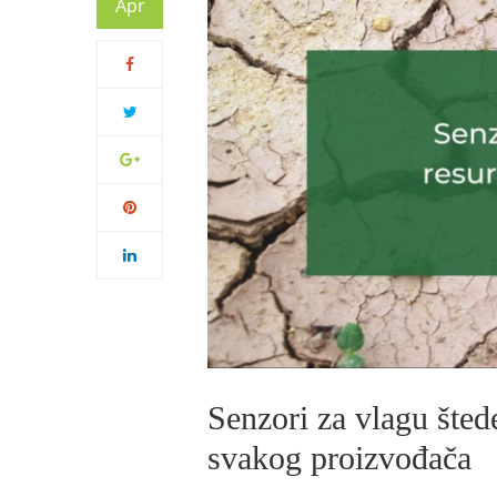
Apr
Senzori za vlagu šted
svakog proizvođača