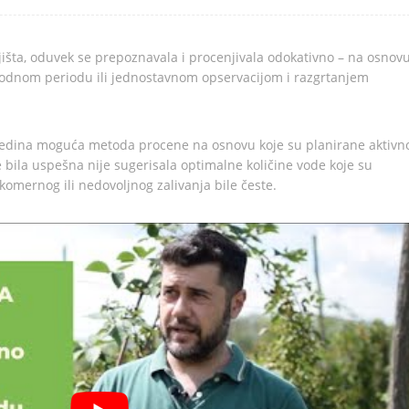
ljišta, oduvek se prepoznavala i procenjivala odokativno – na osnov
thodnom periodu ili jednostavnom opservacijom i razgrtanjem
jedina moguća metoda procene na osnovu koje su planirane aktivno
 bila uspešna nije sugerisala optimalne količine vode koje su
komernog ili nedovoljnog zalivanja bile česte.