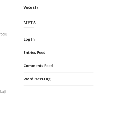
Voće
(5)
META
vode
Log In
Entries Feed
Comments Feed
WordPress.org
koji