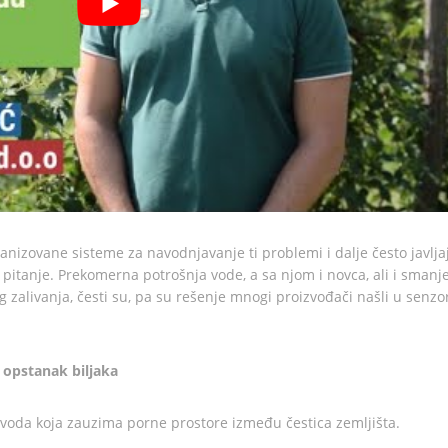
anizovane sisteme za navodnjavanje ti problemi i dalje često javljaj
 pitanje. Prekomerna potrošnja vode, a sa njom i novca, ali i smanj
g zalivanja, česti su, pa su rešenje mnogi proizvođači našli u senz
a opstanak biljaka
 voda koja zauzima porne prostore između čestica zemljišta.