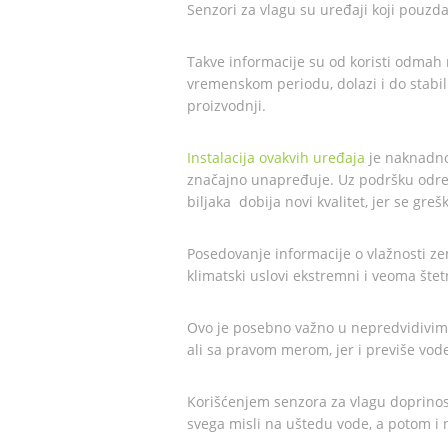
Senzori za vlagu su uređaji koji pouzda
Takve informacije su od koristi odmah
vremenskom periodu, dolazi i do stabil
proizvodnji.
Instalacija ovakvih uređaja
je naknadno
značajno unapređuje. Uz podršku određe
biljaka dobija novi kvalitet, jer se gr
Posedovanje informacije o vlažnosti z
klimatski uslovi ekstremni i veoma štetn
Ovo je posebno važno u nepredvidivim 
ali sa pravom merom, jer i previše vod
Korišćenjem senzora za vlagu doprinosi
svega misli na uštedu vode, a potom i n