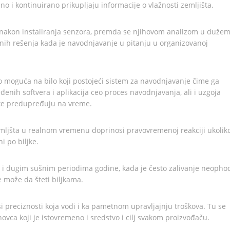
no i kontinuirano prikupljaju informacije o vlažnosti zemljišta.
 nakon instaliranja senzora, premda se njihovom analizom u duže
nih rešenja kada je navodnjavanje u pitanju u organizovanoj
 moguća na bilo koji postojeći sistem za navodnjavanje čime ga
nih softvera i aplikacija ceo proces navodnjavanja, ali i uzgoja
eške predupređuju na vreme.
emljšta u realnom vremenu doprinosi pravovremenoj reakciji ukolik
i po biljke.
i dugim sušnim periodima godine, kada je često zalivanje neopho
e može da šteti biljkama.
 preciznosti koja vodi i ka pametnom upravljajnju troškova. Tu se
ovca koji je istovremeno i sredstvo i cilj svakom proizvođaču.