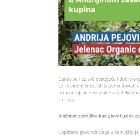
Danas se i uz sve postojeće i dobro org
se i ekonomičnost tih sistema dovodi u
prinosi koji se dese usled neadekvatno
za vlagu.
Vlažnost zemljišta kao glavni uslov z
Uopšteno govoreći vlaga u zemljištu je