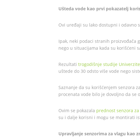
Ušteda vode kao prvi pokazatelj koris
Ovi uređaji su lako dostupni i odavno s
Ipak, neki podaci stranih proizvođača
nego u situacijama kada su korišćeni s
Rezultati
trogodišnje studije Univerzite
uštede do 30 odsto više vode nego sis
Saznanje da su korišćenjem senzora za
procenata vode bilo je dovoljno da se o
Ovim se pokazala
prednost senzora za
su i dalje korisni i mogu se montirati 
Upravljanje senzorima za vlagu kao z