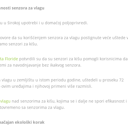
nosti senzora za vlagu
u u širokoj upotrebi i u domaćoj poljoprivredi.
 govore da su korišćenjem senzora za vlagu postignute veće uštede 
amo senzori za kišu.
ta Floride
potvrdili su da su senzori za kišu pomogli korisnicima da
temi za navodnjavanje bez ikakvog senzora.
 vlagu u zemljištu u istom periodu godine, uštedeli u proseku 72
 ovim uređajima i njihovoj primeni više razmisli.
 vlagu
nad senzorima za kišu, kojima se i dalje ne spori efikasnost i 
istovremeno sa senzorima za vlagu.
načajan ekološki korak