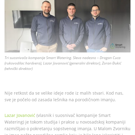
Tri suosnivača kompanije Smart Watering. Sleva nadesno – Dragan Cuca
(rukovodilac hardvera), Lazar Jovanović (generalni direktor), Zoran Đukić
(tehnički direktor)
Nije retkost da se velike ideje rode iz malih stvari. Kod nas,
sve je počelo od zasada lešnika na porodičnom imanju.
Lazar Jovanović
(vlasnik i suosnivač kompanije Smart
Watering) je tokom studija i prakse u novosadskoj kompaniji
razmišljao o pokretanju sopstvenog imanja. U Malom Zvorniku