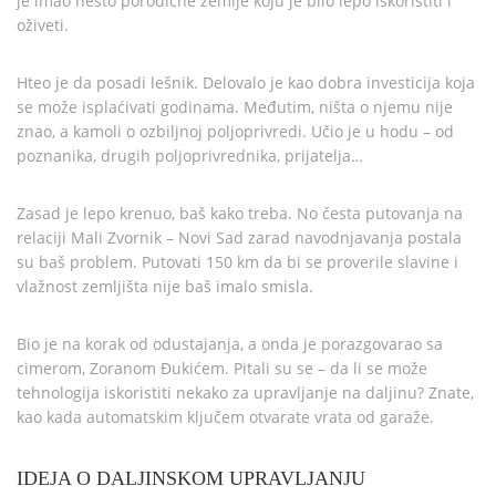
je imao nešto porodične zemlje koju je bilo lepo iskoristiti i
oživeti.
Hteo je da posadi lešnik. Delovalo je kao dobra investicija koja
se može isplaćivati godinama. Međutim, ništa o njemu nije
znao, a kamoli o ozbiljnoj poljoprivredi. Učio je u hodu – od
poznanika, drugih poljoprivrednika, prijatelja…
Zasad je lepo krenuo, baš kako treba. No česta putovanja na
relaciji Mali Zvornik – Novi Sad zarad navodnjavanja postala
su baš problem. Putovati 150 km da bi se proverile slavine i
vlažnost zemljišta nije baš imalo smisla.
Bio je na korak od odustajanja, a onda je porazgovarao sa
cimerom, Zoranom Đukićem. Pitali su se – da li se može
tehnologija iskoristiti nekako za upravljanje na daljinu? Znate,
kao kada automatskim ključem otvarate vrata od garaže.
IDEJA O DALJINSKOM UPRAVLJANJU