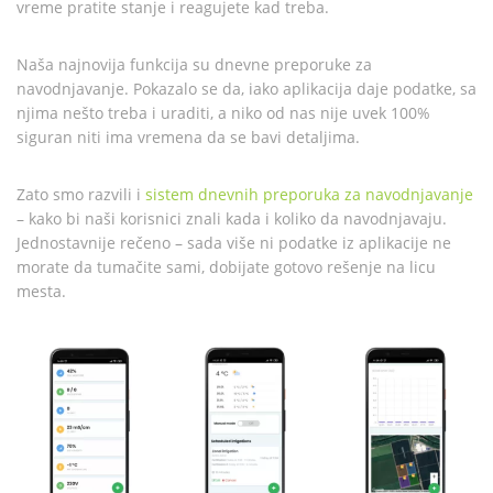
vreme pratite stanje i reagujete kad treba.
Naša najnovija funkcija su dnevne preporuke za
navodnjavanje. Pokazalo se da, iako aplikacija daje podatke, sa
njima nešto treba i uraditi, a niko od nas nije uvek 100%
siguran niti ima vremena da se bavi detaljima.
Zato smo razvili i
sistem dnevnih preporuka za navodnjavanje
– kako bi naši korisnici znali kada i koliko da navodnjavaju.
Jednostavnije rečeno – sada više ni podatke iz aplikacije ne
morate da tumačite sami, dobijate gotovo rešenje na licu
mesta.