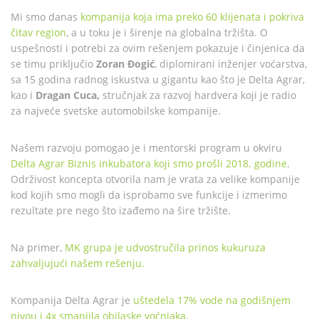
Mi smo danas
kompanija koja ima preko 60 klijenata i pokriva
čitav region
, a u toku je i širenje na globalna tržišta. O
uspešnosti i potrebi za ovim rešenjem pokazuje i činjenica da
se timu priključio
Zoran Đogić
, diplomirani inženjer voćarstva,
sa 15 godina radnog iskustva u gigantu kao što je Delta Agrar,
kao i
Dragan Cuca,
stručnjak za razvoj hardvera koji je radio
za najveće svetske automobilske kompanije.
Našem razvoju pomogao je i mentorski program u okviru
Delta Agrar Biznis inkubatora koji smo prošli 2018. godine
.
Održivost koncepta otvorila nam je vrata za velike kompanije
kod kojih smo mogli da isprobamo sve funkcije i izmerimo
rezultate pre nego što izađemo na šire tržište.
Na primer,
MK grupa je udvostručila prinos kukuruza
zahvaljujući našem rešenju.
Kompanija Delta Agrar je
uštedela 17% vode na godišnjem
nivou i 4x smanjila obilaske voćnjaka.