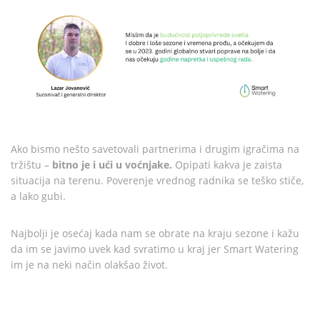
Ako bismo nešto savetovali partnerima i drugim igračima na
tržištu –
bitno je i ući u voćnjake.
Opipati kakva je zaista
situacija na terenu. Poverenje vrednog radnika se teško stiče,
a lako gubi.
Najbolji je osećaj kada nam se obrate na kraju sezone i kažu
da im se javimo uvek kad svratimo u kraj jer Smart Watering
im je na neki način olakšao život.