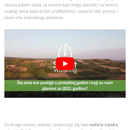
razvila paletu alata za voćare koje mogu koristiti na terenu
svakog dana kako bi bili profitabilniji, ostvarili veći prinos, i
imali više slobodnog vremena.
Sa druge strane, vidimo i potencijal da, kao
vodeća srpska