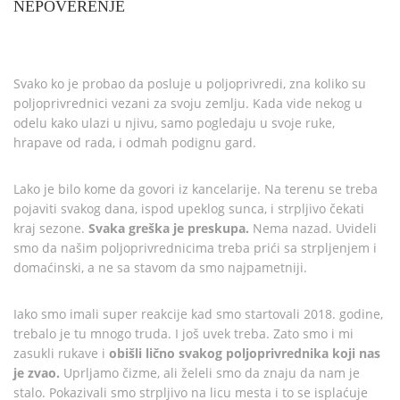
NEPOVERENJE
Svako ko je probao da posluje u poljoprivredi, zna koliko su
poljoprivrednici vezani za svoju zemlju. Kada vide nekog u
odelu kako ulazi u njivu, samo pogledaju u svoje ruke,
hrapave od rada, i odmah podignu gard.
Lako je bilo kome da govori iz kancelarije. Na terenu se treba
pojaviti svakog dana, ispod upeklog sunca, i strpljivo čekati
kraj sezone.
Svaka greška je preskupa.
Nema nazad. Uvideli
smo da našim poljoprivrednicima treba prići sa strpljenjem i
domaćinski, a ne sa stavom da smo najpametniji.
Iako smo imali super reakcije kad smo startovali 2018. godine,
trebalo je tu mnogo truda. I još uvek treba. Zato smo i mi
zasukli rukave i
obišli lično svakog poljoprivrednika koji nas
je zvao.
Uprljamo čizme, ali želeli smo da znaju da nam je
stalo. Pokazivali smo strpljivo na licu mesta i to se isplaćuje