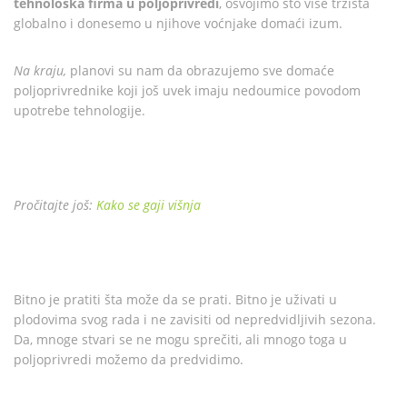
tehnološka firma u poljoprivredi
, osvojimo što više tržišta
globalno i donesemo u njihove voćnjake domaći izum.
Na kraju,
planovi su nam da obrazujemo sve domaće
poljoprivrednike koji još uvek imaju nedoumice povodom
upotrebe tehnologije.
Pročitajte još:
Kako se gaji višnja
Bitno je pratiti šta može da se prati. Bitno je uživati u
plodovima svog rada i ne zavisiti od nepredvidljivih sezona.
Da, mnoge stvari se ne mogu sprečiti, ali mnogo toga u
poljoprivredi možemo da predvidimo.