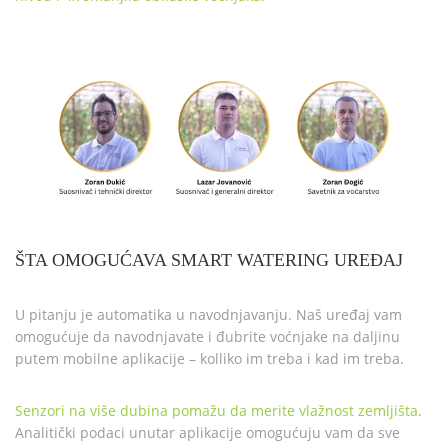
ŠTA OMOGUĆAVA SMART WATERING UREĐAJ
U pitanju je automatika u navodnjavanju. Naš uređaj vam
omogućuje da navodnjavate i đubrite voćnjake na daljinu
putem mobilne aplikacije – kolliko im treba i kad im treba.
Senzori na više dubina pomažu da merite vlažnost zemljišta
.
Analitički podaci unutar aplikacije omogućuju vam da sve