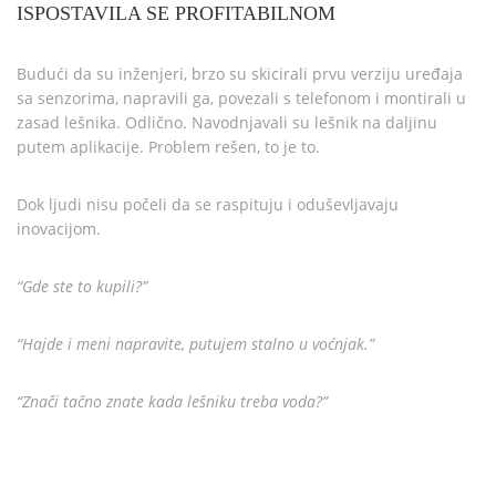
ISPOSTAVILA SE PROFITABILNOM
Budući da su inženjeri, brzo su skicirali prvu verziju uređaja
sa senzorima, napravili ga, povezali s telefonom i montirali u
zasad lešnika. Odlično. Navodnjavali su lešnik na daljinu
putem aplikacije. Problem rešen, to je to.
Dok ljudi nisu počeli da se raspituju i oduševljavaju
inovacijom.
“Gde ste to kupili?”
“Hajde i meni napravite, putujem stalno u voćnjak.”
“Znači tačno znate kada lešniku treba voda?”